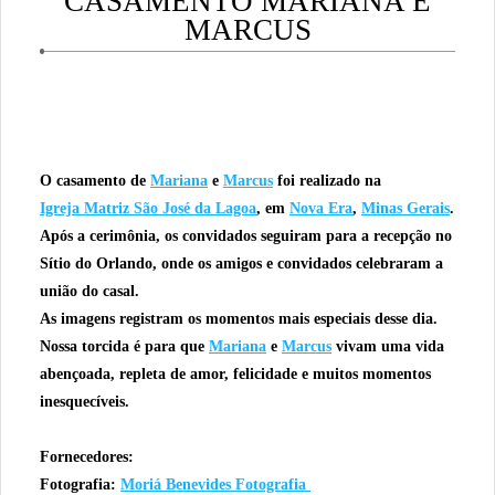
CASAMENTO MARIANA E
MARCUS
O casamento de
Mariana
e
Marcus
foi realizado na
Igreja Matriz São José da Lagoa
, em
Nova Era
,
Minas Gerais
.
Após a cerimônia, os convidados seguiram para a recepção no
Sítio do Orlando, onde os amigos e convidados celebraram a
união do casal.
As imagens registram os momentos mais especiais desse dia.
Nossa torcida é para que
Mariana
e
Marcus
vivam uma vida
abençoada, repleta de amor, felicidade e muitos momentos
inesquecíveis.
Fornecedores:
Fotografia:
Moriá Benevides Fotografia