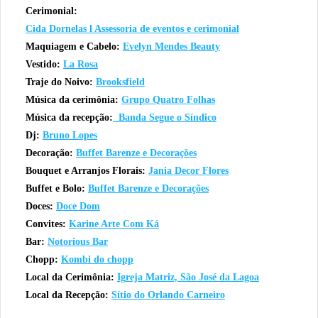
Cerimonial:
Cida Dornelas l Assessoria de eventos e cerimonial
Maquiagem e Cabelo:
Evelyn Mendes Beauty
Vestido:
La Rosa
Traje do Noivo:
Brooksfield
Música da cerimônia:
Grupo Quatro Folhas
Música da recepção:
Banda Segue o Síndico
Dj:
Bruno Lopes
Decoração:
Buffet Barenze e Decorações
Bouquet e Arranjos Florais:
Jania Decor Flores
Buffet e Bolo:
Buffet Barenze e Decorações
Doces:
Doce Dom
Convites:
Karine Arte Com Ká
Bar:
Notorious Bar
Chopp:
Kombi do chopp
Local da Cerimônia:
Ig
reja Matriz, São José da Lagoa
Local da Recepção:
Sítio do Orlando Carneiro