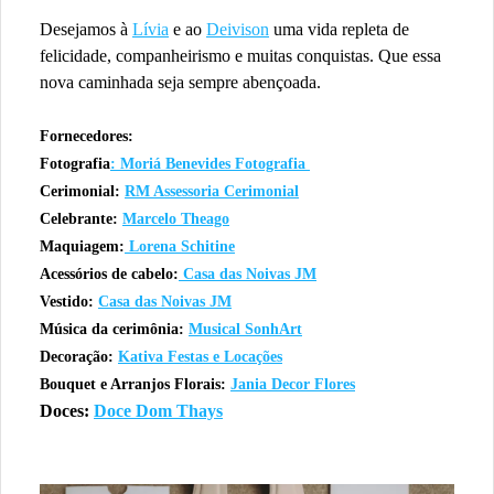
Desejamos à
Lívia
e ao
Deivison
uma vida repleta de
felicidade, companheirismo e muitas conquistas. Que essa
nova caminhada seja sempre abençoada.
Fornecedores:
Fotografia
: Moriá Benevides Fotografia
Cerimonial:
RM Assessoria Cerimonial
Celebrante:
Marcelo Theago
Maquiagem:
Lorena Schitine
Acessórios de cabelo:
Casa das Noivas JM
Vestido:
Casa das Noivas JM
Música da cerimônia:
Musical SonhArt
Decoração:
Kativa Festas e Locações
Bouquet e Arranjos Florais:
Jania Decor Flores
Doces:
Doce Dom Thays