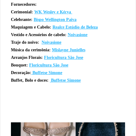
Fornecedores:
Cerimonial:
WK Wesley e Kécya
Celebrante:
Bispo Wellington Paiva
Maquiagem e Cabelo:
Realce Estúdio de Beleza
Vestido e
Acessórios de cabelo
:
Noivasione
Traje do noivo:
Noivasione
Música da cerimônia:
Mislayne Junielles
Arranjos Florais:
Floricultura São Jose
Bouquet:
Floricultura São Jose
Decoração:
Buffetse Simone
Buffet, Bolo e doces:
Buffetse Simone