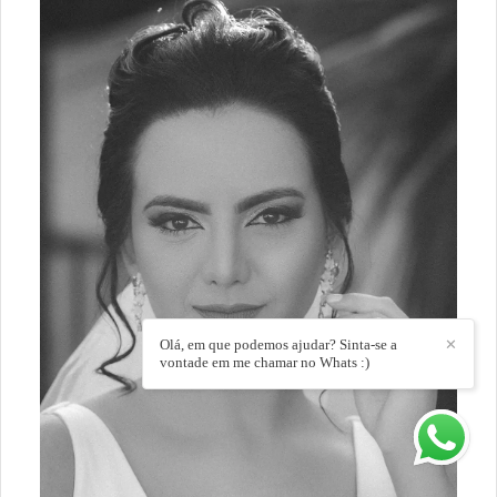
Olá, em que podemos ajudar? Sinta-se a
✕
vontade em me chamar no Whats :)