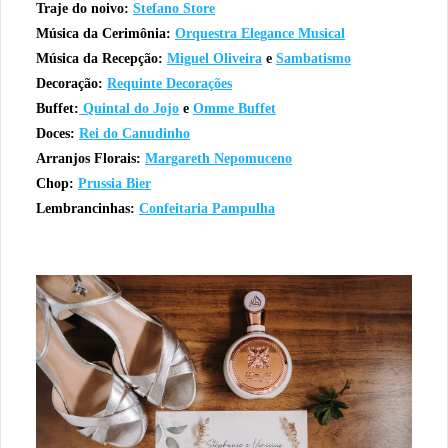
Traje do noivo:
Stefano Store
Música da Cerimônia:
Orquestra Elegance Musical
Música da Recepção:
Miguel Oliveira
e
Sambatismo
Decoração:
Requinte Decorações
Buffet:
Quintal do Jojo
e
Omme Buffet
Doces:
Rei do Canudinho
Arranjos Florais:
Margareth Nepomuceno
Chop:
Prussia Bier
Lembrancinhas:
Confeitaria Pampulha